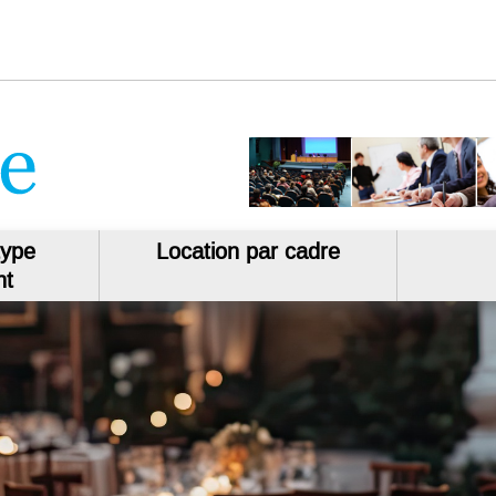
type
Location par cadre
nt