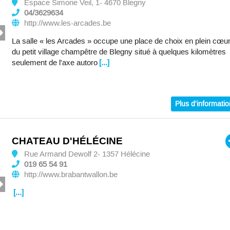
Espace Simone Veil, 1- 4670 Blegny
04/3629634
http://www.les-arcades.be
La salle « les Arcades » occupe une place de choix en plein cœu
du petit village champêtre de Blegny situé à quelques kilomètres
seulement de l'axe autoro
[...]
Plus d'informati
CHATEAU D'HÉLÉCINE
Rue Armand Dewolf 2- 1357 Hélécine
019 65 54 91
http://www.brabantwallon.be
[...]