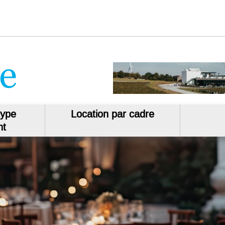
type
Location par cadre
nt