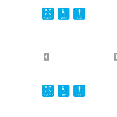
200
600
n.c.m²
nc
nc
n.c.m²