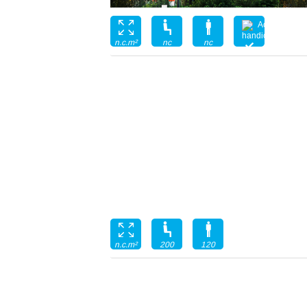
nc
nc
n.c.m²
200
120
n.c.m²