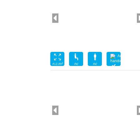
nc
nc
n.c.m²