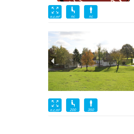
nc
nc
n.c.m²
200
350
n.c.m²