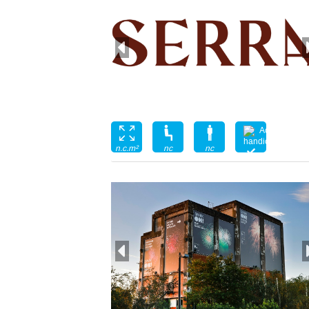
nc
nc
n.c.m²