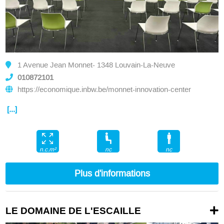
1 Avenue Jean Monnet- 1348 Louvain-La-Neuve
010872101
https://economique.inbw.be/monnet-innovation-center
[...]
nc
nc
n.c.m²
Plus d'informations
LE DOMAINE DE L'ESCAILLE