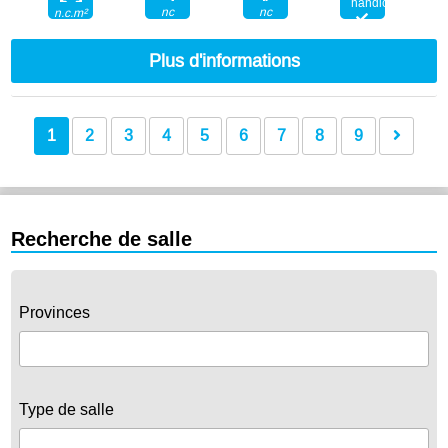
nc
nc
n.c.m²
Plus d'informations
1
2
3
4
5
6
7
8
9
Recherche de salle
Provinces
Type de salle