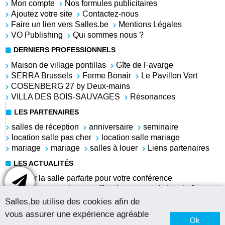
Mon compte
Nos formules publicitaires
Ajoutez votre site
Contactez-nous
Faire un lien vers Salles.be
Mentions Légales
VO Publishing
Qui sommes nous ?
DERNIERS PROFESSIONNELS
Maison de village pontillas
Gîte de Favarge
SERRA Brussels
Ferme Bonair
Le Pavillon Vert
COSENBERG 27 by Deux-mains
VILLA DES BOIS-SAUVAGES
Résonances
LES PARTENAIRES
salles de réception
anniversaire
seminaire
location salle pas cher
location salle mariage
mariage
mariage
salles à louer
Liens partenaires
LES ACTUALITÉS
Choisir la salle parfaite pour votre conférence
Comment organiser une fête du personnel réussie ?
Louer une salle pour l'anniversaire de sa grand-mère
Salles.be utilise des cookies afin de
Salle à louer pas chère pour anniversaire
vous assurer une expérience agréable
Louer une salle pour un repas d'équipe et une petite
Ok