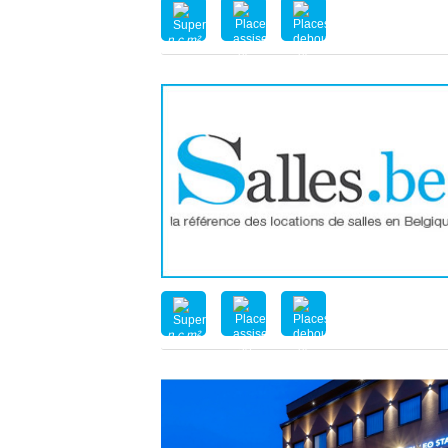
n.c.m²
nc
nc
n.c.m²
50
nc