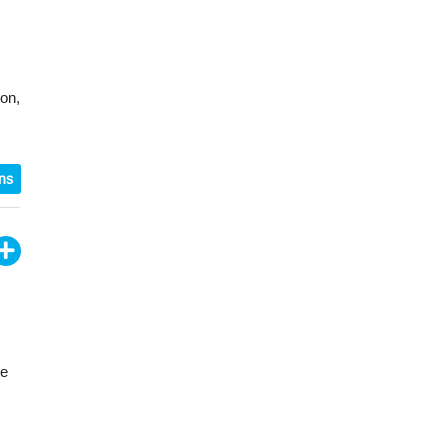
on,
ons
de