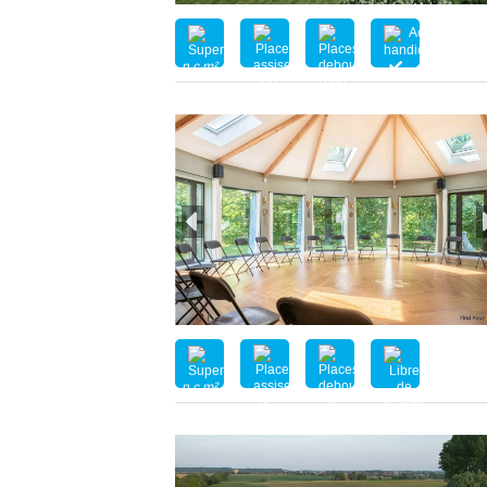
n.c.m²
500
1000
n.c.m²
nc
nc