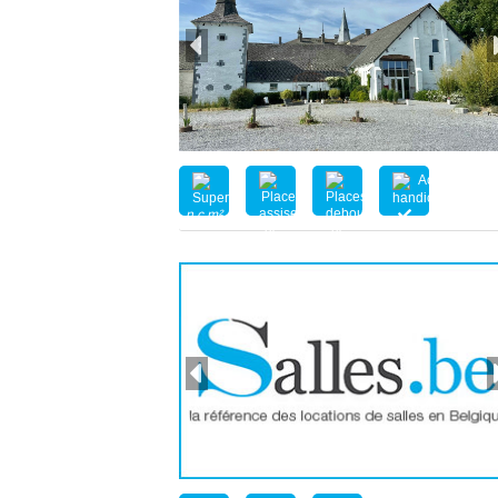
n.c.m²
nc
nc