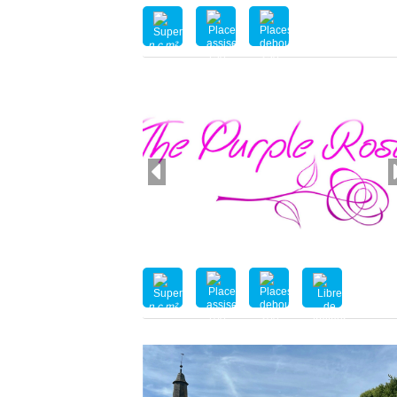
n.c.m²
150
250
n.c.m²
100
200