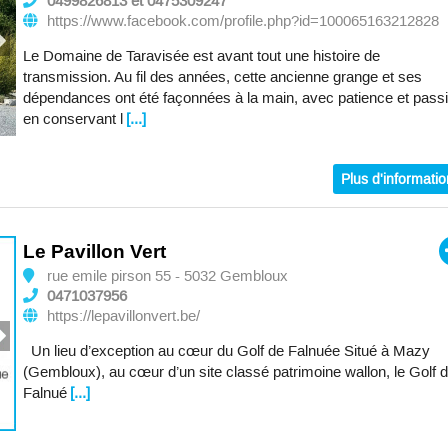
0499826813 et 0475309247
https://www.facebook.com/profile.php?id=100065163212828
Le Domaine de Taravisée est avant tout une histoire de
transmission. Au fil des années, cette ancienne grange et ses
dépendances ont été façonnées à la main, avec patience et passi
en conservant l
[...]
Plus d'informati
Le Pavillon Vert
rue emile pirson 55 - 5032 Gembloux
0471037956
https://lepavillonvert.be/
Un lieu d’exception au cœur du Golf de Falnuée Situé à Mazy
(Gembloux), au cœur d’un site classé patrimoine wallon, le Golf 
Falnué
[...]