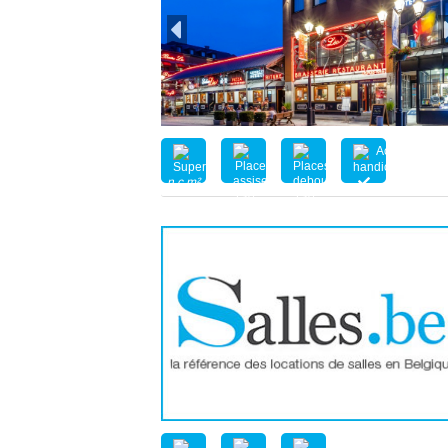
n.c.m²
130
130