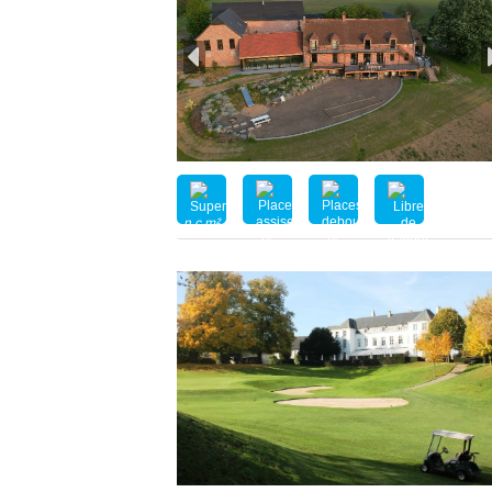
n.c.m²
nc
nc