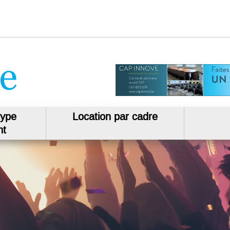
type
Location par cadre
nt