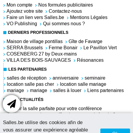
Mon compte
Nos formules publicitaires
Ajoutez votre site
Contactez-nous
Faire un lien vers Salles.be
Mentions Légales
VO Publishing
Qui sommes nous ?
DERNIERS PROFESSIONNELS
Maison de village pontillas
Gîte de Favarge
SERRA Brussels
Ferme Bonair
Le Pavillon Vert
COSENBERG 27 by Deux-mains
VILLA DES BOIS-SAUVAGES
Résonances
LES PARTENAIRES
salles de réception
anniversaire
seminaire
location salle pas cher
location salle mariage
mariage
mariage
salles à louer
Liens partenaires
LES ACTUALITÉS
Choisir la salle parfaite pour votre conférence
Comment organiser une fête du personnel réussie ?
Louer une salle pour l'anniversaire de sa grand-mère
Salles.be utilise des cookies afin de
Salle à louer pas chère pour anniversaire
vous assurer une expérience agréable