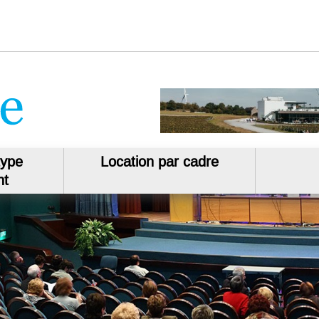
type
Location par cadre
nt