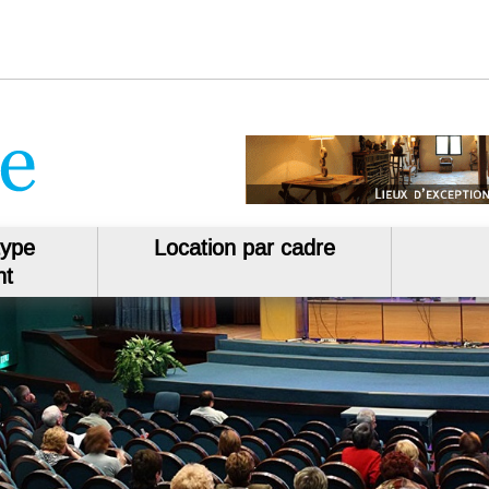
type
Location par cadre
nt