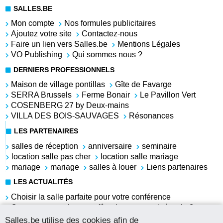
SALLES.BE
Mon compte
Nos formules publicitaires
Ajoutez votre site
Contactez-nous
Faire un lien vers Salles.be
Mentions Légales
VO Publishing
Qui sommes nous ?
DERNIERS PROFESSIONNELS
Maison de village pontillas
Gîte de Favarge
SERRA Brussels
Ferme Bonair
Le Pavillon Vert
COSENBERG 27 by Deux-mains
VILLA DES BOIS-SAUVAGES
Résonances
LES PARTENAIRES
salles de réception
anniversaire
seminaire
location salle pas cher
location salle mariage
mariage
mariage
salles à louer
Liens partenaires
LES ACTUALITÉS
Choisir la salle parfaite pour votre conférence
Comment organiser une fête du personnel réussie ?
Louer une salle pour l'anniversaire de sa grand-mère
Salles.be utilise des cookies afin de