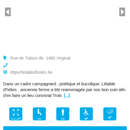
Rue de Tubize 4b- 1460 Virginal
https//letabledhotes.be
Dans un cadre campagnard , poétique et bucolique; Létable
d'hôtes ; ancienne ferme a été reamenagée par nos bon soin afin
d'en faire un lieu convivial Trois
[...]
nc
nc
n.c.m²