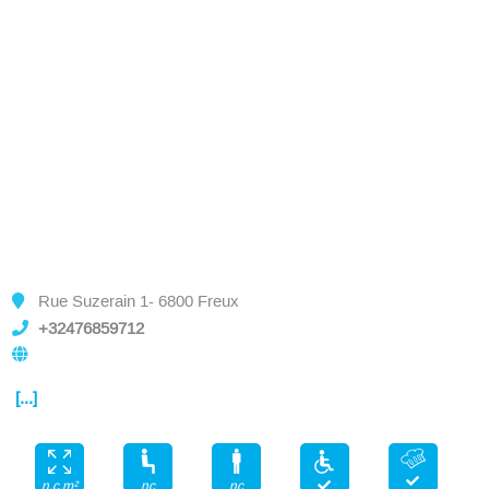
Rue Suzerain 1- 6800 Freux
+32476859712
[...]
nc
nc
n.c.m²