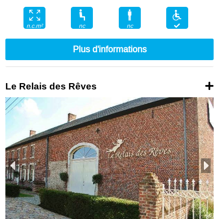
nc
nc
n.c.m²
Plus d'informations
Le Relais des Rêves