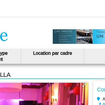
type
Location par cadre
nt
ILLA
Co
A
0