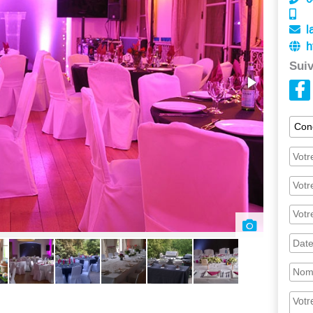
l
h
Suiv