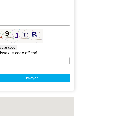
veau code
issez le code affiché
Envoyer