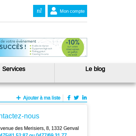
nl
Mon compte
Services
Le blog
Ajouter à ma liste
ntactez-nous
venue des Merisiers, 8, 1332 Genval
475/41 52 87 ou 0477/69 31 77