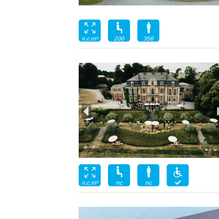
200
356
n.c.m²
nc
nc
n.c.m²