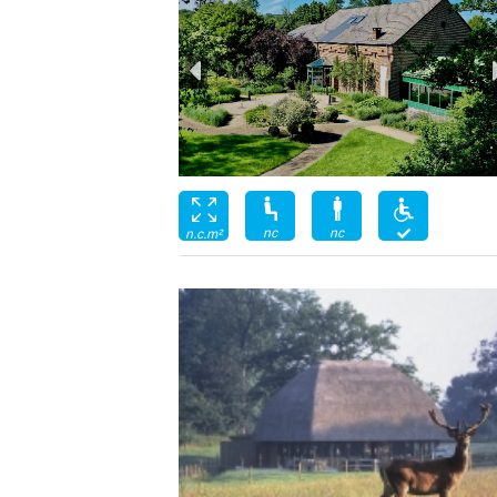
nc
nc
n.c.m²