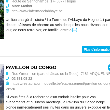
Route de Serinchamps, 17- 5377 Hogne
Marc Mathot
http://www.lafermedelabbaye.be
Un lieu chargé d'histoire ! La Ferme de l'Abbaye de Hogne fait par
de ces bâtisses de charme au sein desquelles nous rêvons tous,
jour, de nous retrouver, en famille, entre a
[...]
Plus d'informati
PAVILLON DU CONGO
Rue Omer Lion (parc château de la Rocq)- 7181 ARQUENN
02 381 03 22
https://restauration-nouvelle.be/etablissement/pavillon-du-con
belge/
Si vous êtes à la recherche d’un endroit insolite pour vos
événements et business meetings, le Pavillon du Congo belge
plonge immédiatement ses invités dans un univers exotique en l