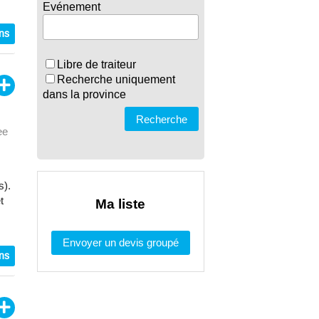
Evénement
ons
Libre de traiteur
Recherche uniquement
dans la province
Recherche
ee
s).
t
Ma liste
Envoyer un devis groupé
ons