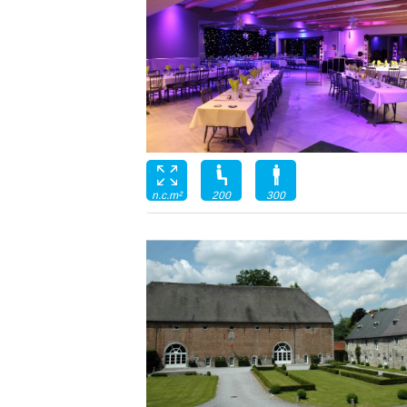
200
300
n.c.m²