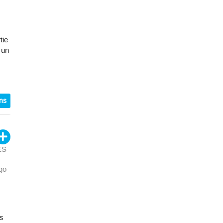
tie
 un
ons
ES
go-
es