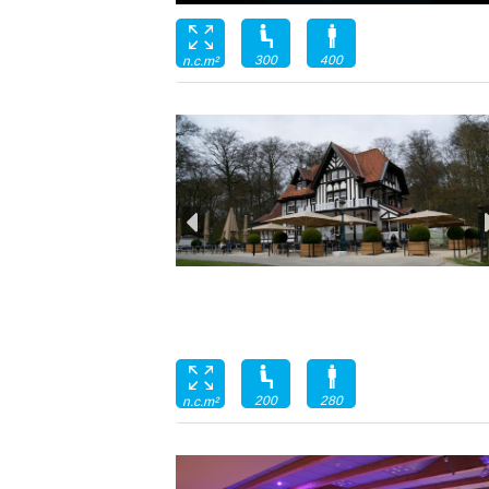
300
400
n.c.m²
200
280
n.c.m²