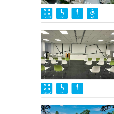
nc
nc
n.c.m²
nc
nc
n.c.m²