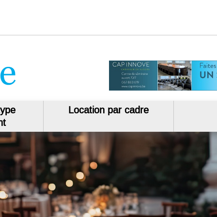
type
Location par cadre
nt