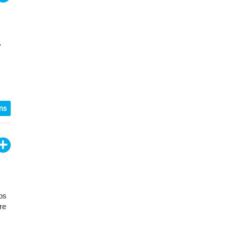
y
ons
os
re