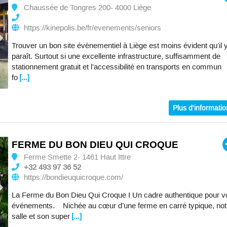
Chaussée de Tongres 200- 4000 Liège
https://kinepolis.be/fr/evenements/seniors
Trouver un bon site évènementiel à Liège est moins évident qu’il 
paraît. Surtout si une excellente infrastructure, suffisamment de
stationnement gratuit et l’accessibilité en transports en commun
fo
[...]
Plus d'informati
FERME DU BON DIEU QUI CROQUE
Ferme Smette 2- 1461 Haut Ittre
+32 493 97 36 52
https://bondieuquicroque.com/
La Ferme du Bon Dieu Qui Croque I Un cadre authentique pour v
événements. Nichée au cœur d’une ferme en carré typique, not
salle et son super
[...]