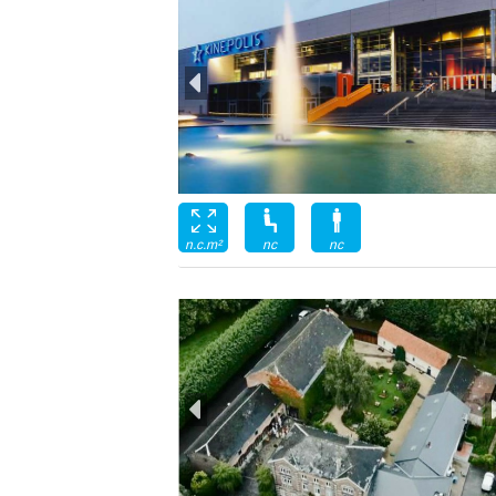
nc
nc
n.c.m²