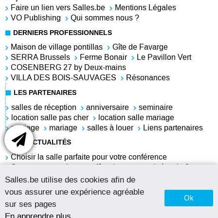
Faire un lien vers Salles.be
Mentions Légales
VO Publishing
Qui sommes nous ?
DERNIERS PROFESSIONNELS
Maison de village pontillas
Gîte de Favarge
SERRA Brussels
Ferme Bonair
Le Pavillon Vert
COSENBERG 27 by Deux-mains
VILLA DES BOIS-SAUVAGES
Résonances
LES PARTENAIRES
salles de réception
anniversaire
seminaire
location salle pas cher
location salle mariage
mariage
mariage
salles à louer
Liens partenaires
LES ACTUALITÉS
Choisir la salle parfaite pour votre conférence
Comment organiser une fête du personnel réussie ?
Louer une salle pour l'anniversaire de sa grand-mère
Salles.be utilise des cookies afin de
Salle à louer pas chère pour anniversaire
vous assurer une expérience agréable
Louer une salle pour un repas d'équipe et une petite
Ok
sur ses pages
soirée privée le soir du nouvel an
En apprendre plus