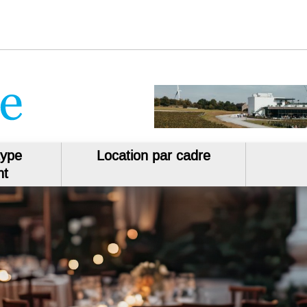
type
Location par cadre
nt