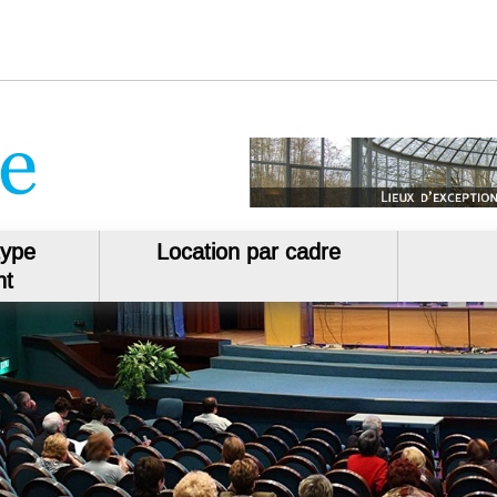
type
Location par cadre
nt