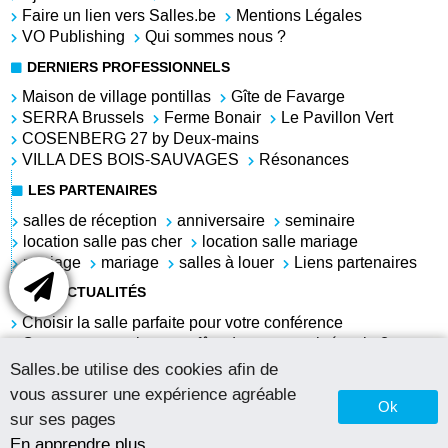
Faire un lien vers Salles.be
Mentions Légales
VO Publishing
Qui sommes nous ?
DERNIERS PROFESSIONNELS
Maison de village pontillas
Gîte de Favarge
SERRA Brussels
Ferme Bonair
Le Pavillon Vert
COSENBERG 27 by Deux-mains
VILLA DES BOIS-SAUVAGES
Résonances
LES PARTENAIRES
salles de réception
anniversaire
seminaire
location salle pas cher
location salle mariage
mariage
mariage
salles à louer
Liens partenaires
LES ACTUALITÉS
Choisir la salle parfaite pour votre conférence
Comment organiser une fête du personnel réussie ?
Louer une salle pour l'anniversaire de sa grand-mère
Salles.be utilise des cookies afin de
Salle à louer pas chère pour anniversaire
vous assurer une expérience agréable
Louer une salle pour un repas d'équipe et une petite
Ok
sur ses pages
soirée privée le soir du nouvel an
En apprendre plus