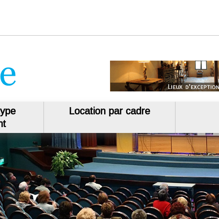
type
Location par cadre
nt