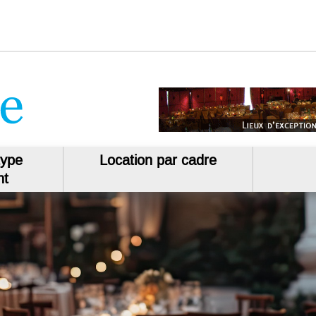
type
Location par cadre
nt