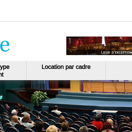
type
Location par cadre
nt