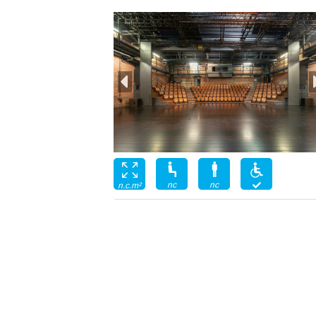
nc
nc
n.c.m²