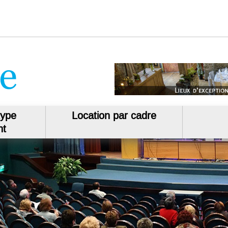
type
Location par cadre
nt