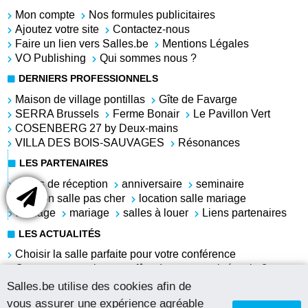
Mon compte
Nos formules publicitaires
Ajoutez votre site
Contactez-nous
Faire un lien vers Salles.be
Mentions Légales
VO Publishing
Qui sommes nous ?
DERNIERS PROFESSIONNELS
Maison de village pontillas
Gîte de Favarge
SERRA Brussels
Ferme Bonair
Le Pavillon Vert
COSENBERG 27 by Deux-mains
VILLA DES BOIS-SAUVAGES
Résonances
LES PARTENAIRES
salles de réception
anniversaire
seminaire
location salle pas cher
location salle mariage
mariage
mariage
salles à louer
Liens partenaires
LES ACTUALITÉS
Choisir la salle parfaite pour votre conférence
Comment organiser une fête du personnel réussie ?
Louer une salle pour l'anniversaire de sa grand-mère
Salles.be utilise des cookies afin de
Salle à louer pas chère pour anniversaire
vous assurer une expérience agréable