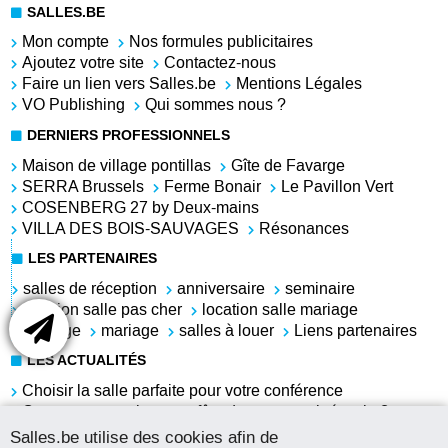
SALLES.BE
Mon compte
Nos formules publicitaires
Ajoutez votre site
Contactez-nous
Faire un lien vers Salles.be
Mentions Légales
VO Publishing
Qui sommes nous ?
DERNIERS PROFESSIONNELS
Maison de village pontillas
Gîte de Favarge
SERRA Brussels
Ferme Bonair
Le Pavillon Vert
COSENBERG 27 by Deux-mains
VILLA DES BOIS-SAUVAGES
Résonances
LES PARTENAIRES
salles de réception
anniversaire
seminaire
location salle pas cher
location salle mariage
mariage
mariage
salles à louer
Liens partenaires
LES ACTUALITÉS
Choisir la salle parfaite pour votre conférence
Comment organiser une fête du personnel réussie ?
Louer une salle pour l'anniversaire de sa grand-mère
Salles.be utilise des cookies afin de