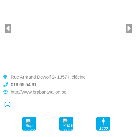
Rue Armand Dewolf 2- 1357 Hélécine
019 65 54 91
http://www.brabantwallon.be
[...]
1500
n.c.m²
500