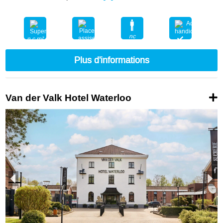
nc
n.c.m²
nc
Plus d'informations
Van der Valk Hotel Waterloo