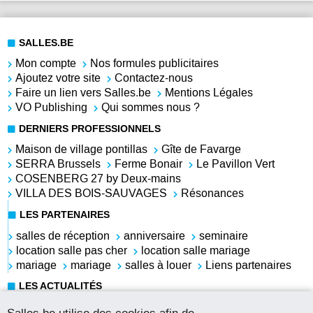
SALLES.BE
Mon compte
Nos formules publicitaires
Ajoutez votre site
Contactez-nous
Faire un lien vers Salles.be
Mentions Légales
VO Publishing
Qui sommes nous ?
DERNIERS PROFESSIONNELS
Maison de village pontillas
Gîte de Favarge
SERRA Brussels
Ferme Bonair
Le Pavillon Vert
COSENBERG 27 by Deux-mains
VILLA DES BOIS-SAUVAGES
Résonances
LES PARTENAIRES
salles de réception
anniversaire
seminaire
location salle pas cher
location salle mariage
mariage
mariage
salles à louer
Liens partenaires
LES ACTUALITÉS
Choisir la salle parfaite pour votre conférence
Salles.be utilise des cookies afin de