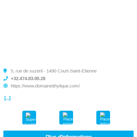
5, rue de suzeril - 1490 Court-Saint-Etienne
+32.474.83.95.28
https://www.domaineithylique.com/
[...]
n.c.m²
80
100