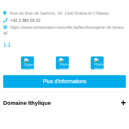
Rue du Bois de Samme, 18- 1440 Braine-le-Château
+32 2 381 03 22
https://www.restauration-nouvelle.be/lieu/lorangerie-de-beauv
al/
[...]
n.c.m²
nc
nc
Plus d'informations
Domaine Ithylique