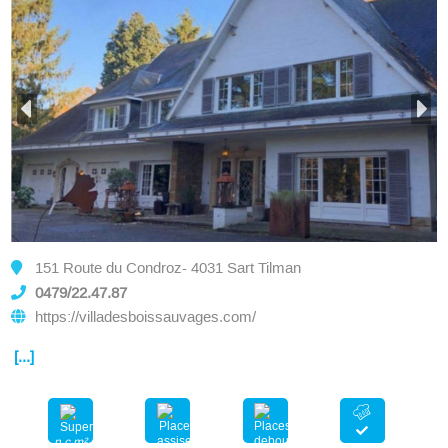
151 Route du Condroz- 4031 Sart Tilman
0479/22.47.87
https://villadesboissauvages.com/
[...]
n.c.m²