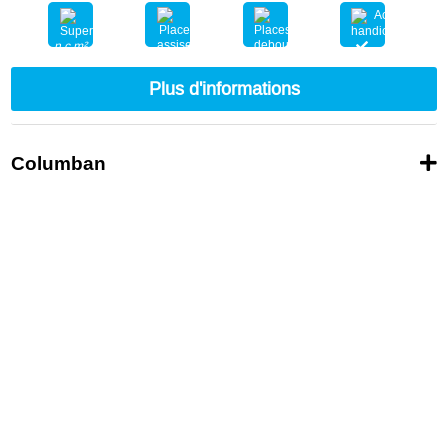
n.c.m²
nc
nc
Plus d'informations
Columban