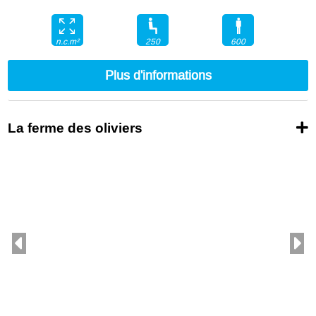
250
600
n.c.m²
Plus d'informations
La ferme des oliviers