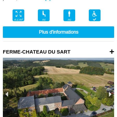
nc
nc
n.c.m²
Plus d'informations
FERME-CHATEAU DU SART