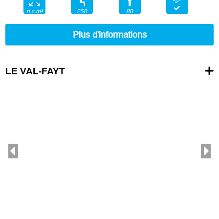
250
80
n.c.m²
Plus d'informations
LE VAL-FAYT