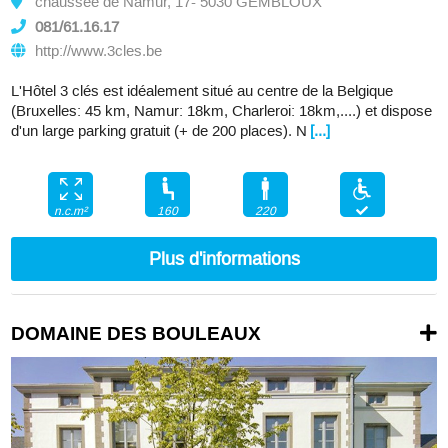
chaussée de Namur, 17- 5030 GEMBLOUX
081/61.16.17
http://www.3cles.be
L'Hôtel 3 clés est idéalement situé au centre de la Belgique
(Bruxelles: 45 km, Namur: 18km, Charleroi: 18km,....) et dispose
d'un large parking gratuit (+ de 200 places). N
[...]
160
220
n.c.m²
Plus d'informations
DOMAINE DES BOULEAUX