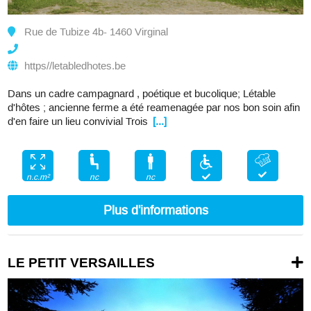
Rue de Tubize 4b- 1460 Virginal
https//letabledhotes.be
Dans un cadre campagnard , poétique et bucolique; Létable
d'hôtes ; ancienne ferme a été reamenagée par nos bon soin afin
d'en faire un lieu convivial Trois
[...]
nc
nc
n.c.m²
Plus d'informations
LE PETIT VERSAILLES