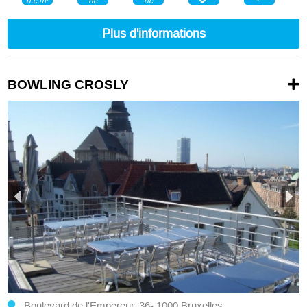
nc
nc
n.c.m²
Plus d'informations
BOWLING CROSLY
Boulevard de l'Empereur, 36- 1000 Bruxelles