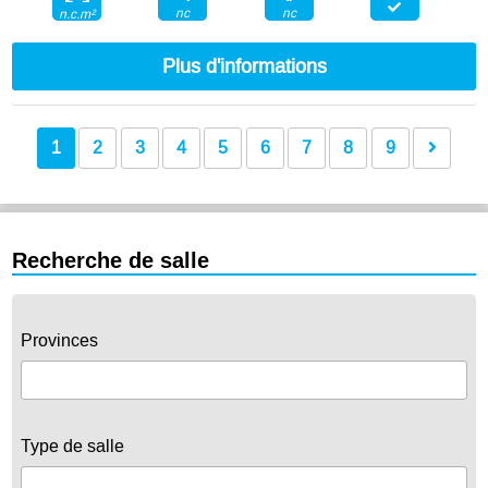
nc
nc
n.c.m²
Plus d'informations
1
2
3
4
5
6
7
8
9
Recherche de salle
Provinces
Type de salle