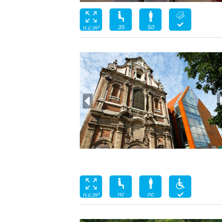
35
50
n.c.m²
nc
nc
n.c.m²