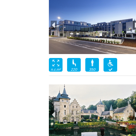
220
350
n.c.m²