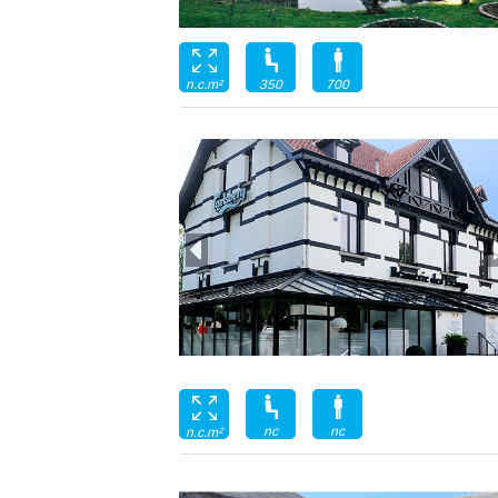
350
700
n.c.m²
nc
nc
n.c.m²