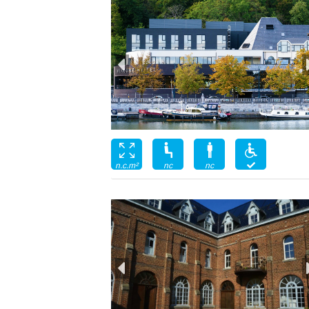
nc
nc
n.c.m²