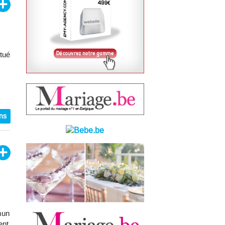
tué
ons
mun
ent