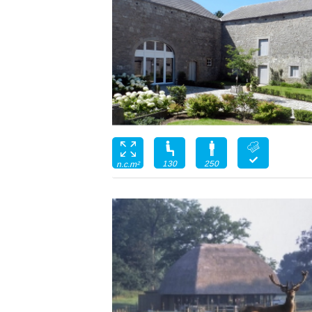
130
250
n.c.m²