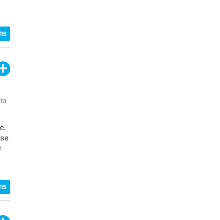
ons
eta
e,
use
r
ons