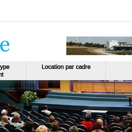
type
Location par cadre
nt