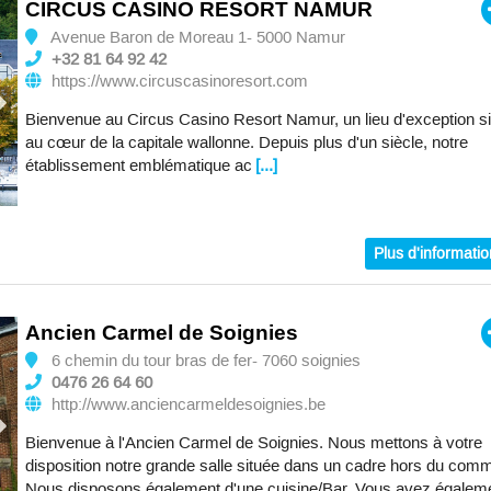
CIRCUS CASINO RESORT NAMUR
Avenue Baron de Moreau 1- 5000 Namur
+32 81 64 92 42
https://www.circuscasinoresort.com
Bienvenue au Circus Casino Resort Namur, un lieu d'exception si
au cœur de la capitale wallonne. Depuis plus d'un siècle, notre
établissement emblématique ac
[...]
Plus d'informati
Ancien Carmel de Soignies
6 chemin du tour bras de fer- 7060 soignies
0476 26 64 60
http://www.anciencarmeldesoignies.be
Bienvenue à l'Ancien Carmel de Soignies. Nous mettons à votre
disposition notre grande salle située dans un cadre hors du com
Nous disposons également d'une cuisine/Bar. Vous avez égalem