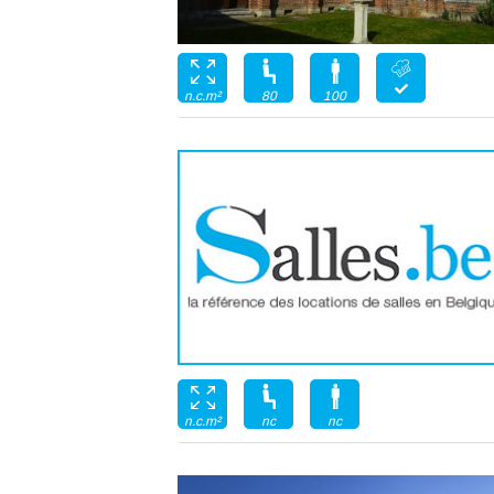
80
100
n.c.m²
nc
nc
n.c.m²