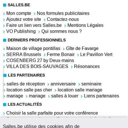
SALLES.BE
Mon compte
Nos formules publicitaires
Ajoutez votre site
Contactez-nous
Faire un lien vers Salles.be
Mentions Légales
VO Publishing
Qui sommes nous ?
DERNIERS PROFESSIONNELS
Maison de village pontillas
Gîte de Favarge
SERRA Brussels
Ferme Bonair
Le Pavillon Vert
COSENBERG 27 by Deux-mains
VILLA DES BOIS-SAUVAGES
Résonances
LES PARTENAIRES
salles de réception
anniversaire
seminaire
location salle pas cher
location salle mariage
mariage
mariage
salles à louer
Liens partenaires
LES ACTUALITÉS
Choisir la salle parfaite pour votre conférence
Comment organiser une fête du personnel réussie ?
Louer une salle pour l'anniversaire de sa grand-mère
Salles.be utilise des cookies afin de