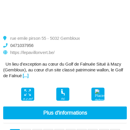
rue emile pirson 55 - 5032 Gembloux
0471037956
https://lepavillonvert.be/
Un lieu d’exception au cœur du Golf de Falnuée Situé à Mazy
(Gembloux), au cœur d’un site classé patrimoine wallon, le Golf
de Falnué
[...]
nc
n.c.m²
nc
Plus d'informations