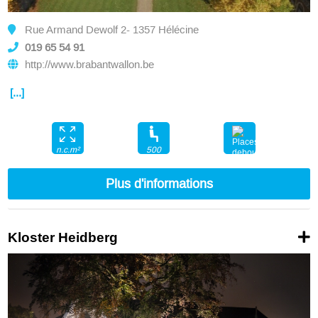
Rue Armand Dewolf 2- 1357 Hélécine
019 65 54 91
http://www.brabantwallon.be
[...]
500
n.c.m²
1500
Plus d'informations
Kloster Heidberg